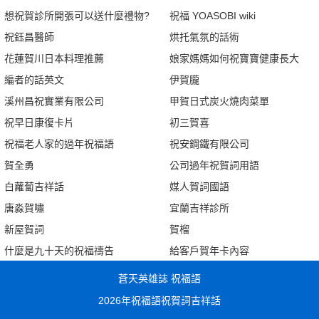
想祝賀診所開張可以送什麼禮物?
祝福 YOASOBI wiki
祝鈺昌醫師
烘托氣氛的話術
花蓮賀川日本料理推薦
娘家媽媽如何祝寶寶健康長大
編者的話英文
伊賀朧
溪州昌祝實業有限公司
甲賀日式炭火燒肉菜單
祝早日康復卡片
初三賀喜
祝福老人家的過年祝福語
祝安鋼鐵有限公司
賀全勇
公司過年祝賀詞用語
白蘿蔔吉祥話
媒人賀詞國語
唐淼賀嘯
宜蘭吉祥診所
新屋賀詞
賀榴
什麼是九十天的祝福禱告
給客戶賀年卡內容
蒼天英雄誌 祝福語
2026年祝福語祝賀詞吉祥話