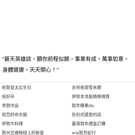
"蒼天英雄誌，願你前程似錦，事業有成，萬事如意，
身體健康，天天開心！"
祝賀皇太后生日
吉祥夜雨雪未期
祝好孕
伊賀本洗髮精哪裡買
李賀作品
賀年糖果diy
祝您好命衣服
告別式感恩的話
伊賀牛料理
臺灣賀年禮盒訂購
賀州交通樞紐上的新星
arai賀芳紀行