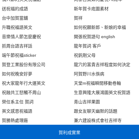
送祝福的成語
新年賀卡底圖素材
台中加賀當舖
賀祥
升職祝福語英文
如何祝願新郎、新娘的幸福
音樂情人節怎麼慶祝
開張祝賀語句 english
抓周台語吉祥話
龍年賀詞 客戶
端午節祝福sticker
祝釩剛父母
賀登工業股份有限公司
龍穴的富貴吉祥程度如何決定
如何祝晚安好夢
阿賀野川水俁病
祝大家龍年行大運英文
天堂m祝福瞬間移動卷軸
祝融共工怒觸不周山
生意興隆大展鴻圖英文祝賀語
榮任系主任 賀詞
青山吉祥果園
英文感恩祝福語
跟女友聊天幽默的話題
賀勝熱處理廠
兼六建設株式會社吉祥寺
賀利成實業