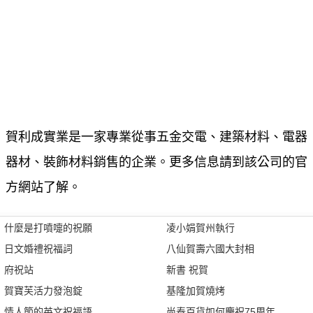
賀利成實業是一家專業從事五金交電、建築材料、電器
器材、裝飾材料銷售的企業。更多信息請到該公司的官
方網站了解。
什麼是打噴嚏的祝願
凌小娟賀州執行
日文婚禮祝福詞
八仙賀壽六國大封相
府祝站
新書 祝賀
賀寶芙活力發泡錠
基隆加賀燒烤
情人節的英文祝福語
尚泰百貨如何慶祝75周年