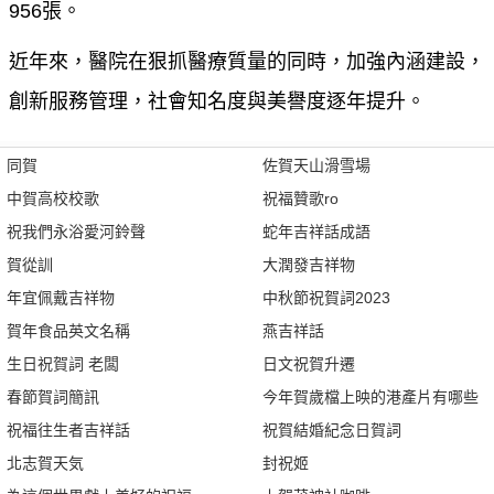
956張。
近年來，醫院在狠抓醫療質量的同時，加強內涵建設，
創新服務管理，社會知名度與美譽度逐年提升。
同賀
佐賀天山滑雪場
中賀高校校歌
祝福贊歌ro
祝我們永浴愛河鈴聲
蛇年吉祥話成語
賀從訓
大潤發吉祥物
年宜佩戴吉祥物
中秋節祝賀詞2023
賀年食品英文名稱
燕吉祥話
生日祝賀詞 老闆
日文祝賀升遷
春節賀詞簡訊
今年賀歲檔上映的港產片有哪些
祝福往生者吉祥話
祝賀結婚紀念日賀詞
北志賀天気
封祝姬