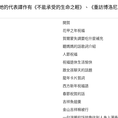
她的代表譯作有《不能承受的生命之輕》、《重訪博洛尼
開賀
花甲之年祝福
賀爾蒙失調要吃什麼補充
聽媽媽的話歌詞介紹
人節祝福
祝福退休生活愉快
跟女孩聊天的話題
龍年卡片賀詞
西方新年祝福語
春節祝賀的話
吉祥魚翅羹
金山吉祥棉被行
一句溫暖的話就像往別人身上灑香