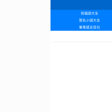
祝福語大全
簽名小語大全
畢業感言佳句