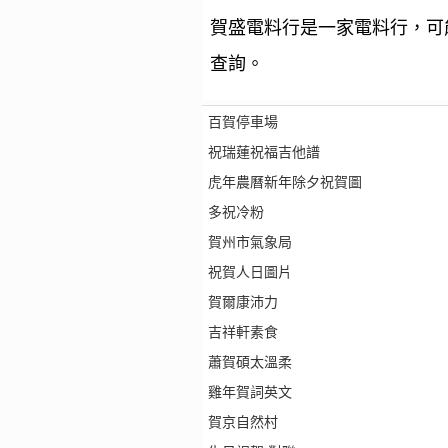
賀盛電料行是一家電料行，可
查詢。
百賀停車場
祝瑞蓮祝福吉他譜
虎年農曆新年除夕祝賀圖
多祝冷粉
賀州市氣象局
祝賀人日圖片
賀爾康沛力
吉祥軒素食
蕭賀碩太溫柔
雞年賀詞英文
賀京自然村