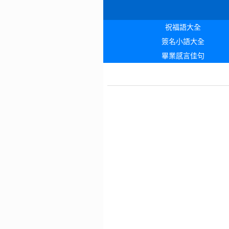
祝福語大全
簽名小語大全
畢業感言佳句