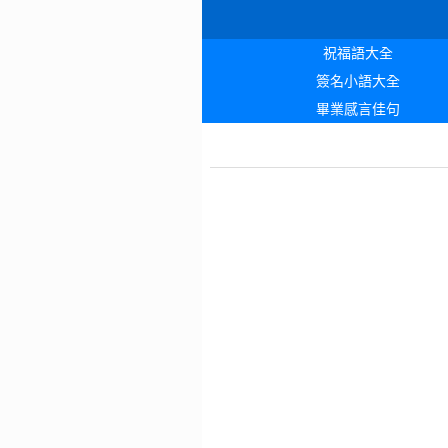
祝福語大全
簽名小語大全
畢業感言佳句