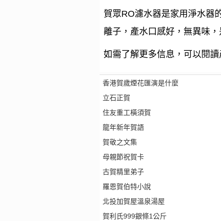
賀眾RO濾水器是家用淨水器
離子，產水口感好，無異味，
如需了解更多信息，可以閱讀
香港賀歲煙花匯演是什麼
立石正賀
住友重工橫須賀
龍年新年賀語
賀敬之文集
母親節祝賀卡
古賀精里弟子
羅恩賀伯特小說
北投加賀屋溫泉湯屋
賀利氏999銀條1公斤