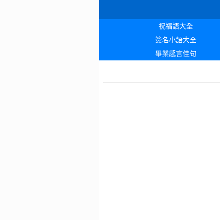
祝福語大全
簽名小語大全
畢業感言佳句