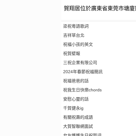
賀翔居位於廣東省東莞市塘廈
梁祝粵語歌詞
吉祥草台北
祝福小孩的英文
祝賀壁報
三祝企業有限公司
2024年春節祝福簡訊
祝福爸爸的話
祝我生日快樂chords
安慰心靈的話
千賀健永ig
有關祝壽的成語
大賀智聯網面試
女友媽媽生日祝賀詞