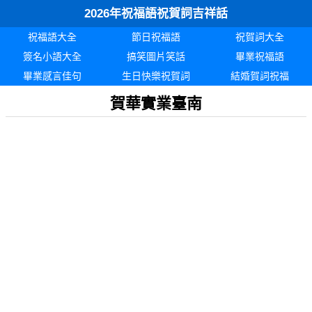
2026年祝福語祝賀詞吉祥話
祝福語大全
節日祝福語
祝賀詞大全
簽名小語大全
搞笑圖片笑話
畢業祝福語
畢業感言佳句
生日快樂祝賀詞
結婚賀詞祝福
賀華實業臺南