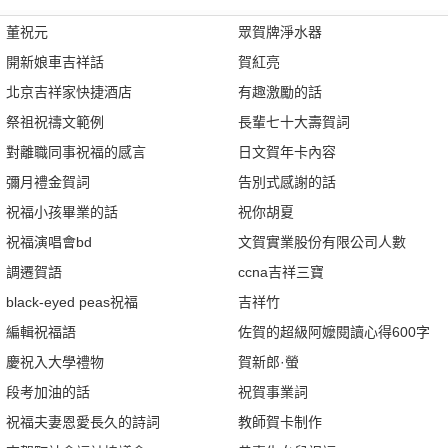
董祝元
眾賀牌淨水器
開新娘車吉祥話
賀紅亮
北京吉祥家快捷酒店
有趣激勵的話
祭祖祝禱文範例
長輩七十大壽賀詞
對離職同事祝福的感言
日文賀年卡內容
彌月禮金賀詞
告別式感謝的話
祝福小孩畢業的話
祝你胡夏
祝福演唱會bd
文賀實業股份有限公司人數
調遷賀語
ccna吉祥三寶
black-eyed peas祝福
吉祥竹
編輯祝福語
佐賀的超級阿嬤閱讀心得600字
慶祝入大學禮物
賀新郎·螢
段考加油的話
祝賀事業詞
祝福夫妻恩愛長久的詩詞
教師賀卡制作