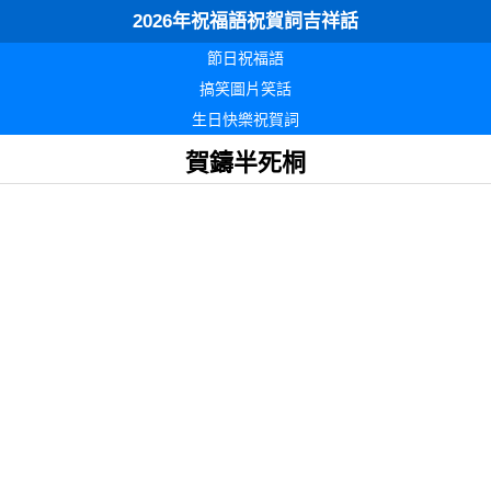
2026年祝福語祝賀詞吉祥話
節日祝福語
搞笑圖片笑話
生日快樂祝賀詞
賀鑄半死桐