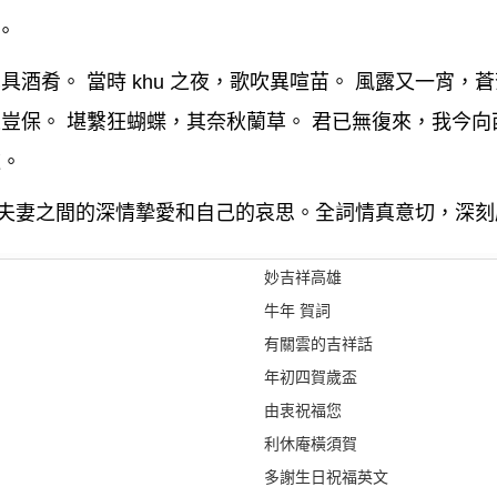
。
具酒肴。 當時 khu 之夜，歌吹異喧苗。 風露又一宵，
悲豈保。 堪繫狂蝴蝶，其奈秋蘭草。 君已無復來，我今向
道。
夫妻之間的深情摯愛和自己的哀思。全詞情真意切，深刻
妙吉祥高雄
牛年 賀詞
有關雲的吉祥話
年初四賀歲盃
由衷祝福您
利休庵橫須賀
多謝生日祝福英文