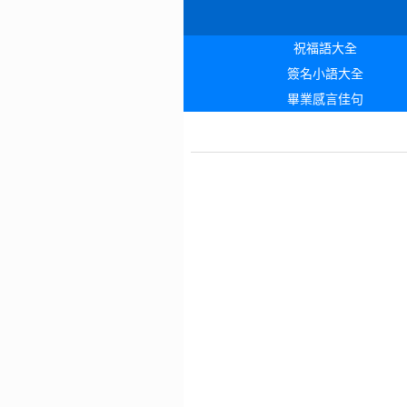
祝福語大全
簽名小語大全
畢業感言佳句