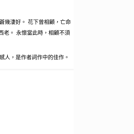
蒼蒼幾淒好。 花下曾相顧，亡命
西老。 永懷當此時，相顧不須
感人，是作者詞作中的佳作。