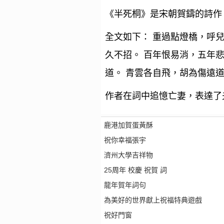
《半死桐》是宋朝賀鑄的詩作
全文如下： 重過點燈橋，呼兒
久不招。 百年恨易消，五年
道。 青雲各自飛，胡為傷遠
作者在詞中追憶亡妻，表達了
鹿港加賀蛋黃酥
祝你幸福張宇
濟州大學吉祥物
25周年 校慶 祝賀 詞
龍年賀年詞句
為美好的世界獻上祝福特典遊戲
祝好門窗