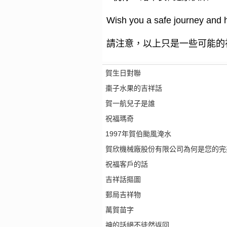
Wish you a safe journey and h
請注意，以上只是一些可能的
賀生日對聯
棗子水果的吉祥話
賀一航兒子是誰
祝福瑪奇
1997年賀伯颱風淹水
賀欣機械廠股份有限公司為何是您的完
祝福客戶的話
吉祥話摳圖
郵局吉祥物
萬賀苗字
神的話絕不徒然返回