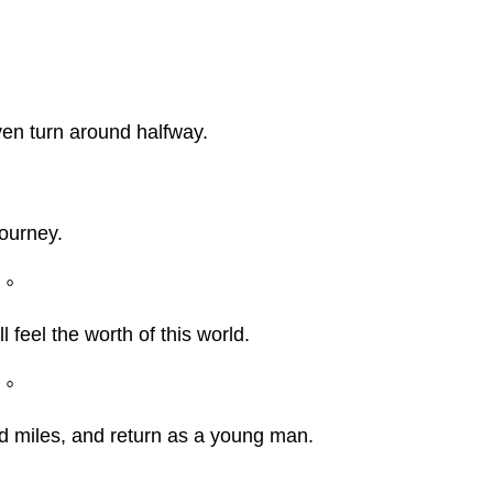
en turn around halfway.
ourney.
得。
 feel the worth of this world.
年。
d miles, and return as a young man.