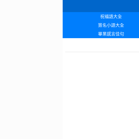
祝福語大全
簽名小語大全
畢業感言佳句