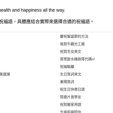
ealth and happiness all the way.
祝福語，具體應結合實際來選擇合適的祝福語。
慶祝聖誕節的方法
裕賀牛觀光工廠
祝賀生女英文
賀眾飲水機故障代碼cf
祝福驅離
美選擇
生日賀詞英文
重陽賀詞
祝生日快樂日語
賀歲片張學友
祝賀搬家用語
生病祝福短信