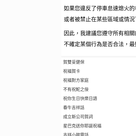
如果您違反了停車怠速熄火的
或者被禁止在某些區域或情況
因此，我建議您遵守所有相關
不確定某個行為是否合法，最
賀雙妥健保
祝福賀卡
祝福對方家庭
不有祝鮀之佞
祝你生日快樂日語
春牛吉祥話
成立新公司賀詞
星巴克送你耶誕祝福
吉祥小館電話