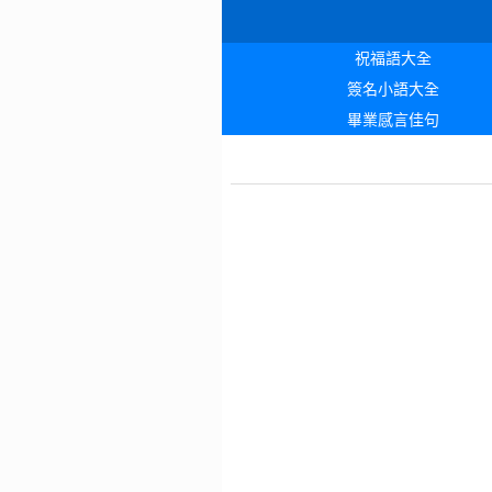
祝福語大全
簽名小語大全
畢業感言佳句