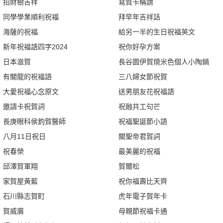
招財樹吉祥
寫賀卡稱謂
同學學業順利祝福
拜早年吉祥話
海薩的祝福
給另一半的生日祝福英文
新年祝福語四字2024
祝你好孕方案
日本滋賀
長谷園伊賀燒米色個人小陶鍋
有關龍的祝福語
三八婦女節祝賀
大愛祝福心念原文
送男朋友花祝福語
邀請卡祝賀詞
祝融共工句芒
長庚眼科侯鈞賀醫師
祝福聖誕節小語
八月11日祝日
關聖帝君賀詞
祝春榮
最美麗的祝福
邱澤賀軍翔
賀爾松
家賀屋黃藍
祝你福壽比天齊
石川縣志賀町
虎年電子賀年卡
賀威廣
母親節祝福卡通