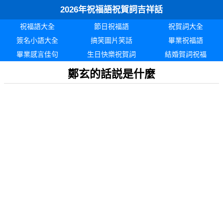
2026年祝福語祝賀詞吉祥話
祝福語大全
節日祝福語
祝賀詞大全
簽名小語大全
搞笑圖片笑話
畢業祝福語
畢業感言佳句
生日快樂祝賀詞
結婚賀詞祝福
鄭玄的話説是什麼