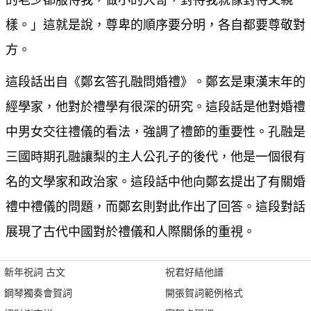
的老少都服侍我，做小的大哥，對待我就像對待父親一
樣。」這就是說，尊卑的順序要分明，各自都要尊敬對
方。
這段話出自《鄭玄答孔融問婚禮》。鄭玄是東漢末年的
經學家，他對於禮學有很深的研究。這段話是他對婚禮
中男女交往禮儀的看法，強調了禮節的重要性。孔融是
三國時期孔融讓梨的主人公孔子的後代，他是一個很有
名的文學家和政治家。這段話中他向鄭玄提出了有關婚
禮中禮儀的問題，而鄭玄則對此作出了回答。這段對話
展現了古代中國對於禮儀和人際關係的重視。
新年祝詞 古文
祝君好結他譜
鋼琴獨奏會賀詞
開張賀詞範例格式