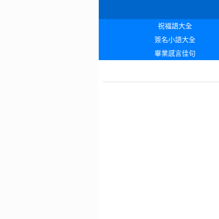
祝福語大全
簽名小語大全
畢業感言佳句