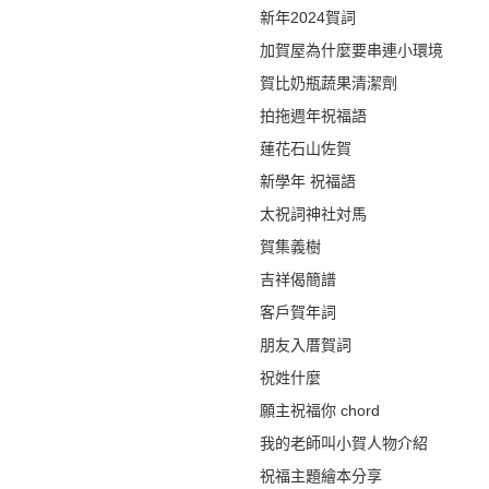
新年2024賀詞
加賀屋為什麼要串連小環境
賀比奶瓶蔬果清潔劑
拍拖週年祝福語
蓮花石山佐賀
新學年 祝福語
太祝詞神社対馬
賀集義樹
吉祥偈簡譜
客戶賀年詞
朋友入厝賀詞
祝姓什麼
願主祝福你 chord
我的老師叫小賀人物介紹
祝福主題繪本分享