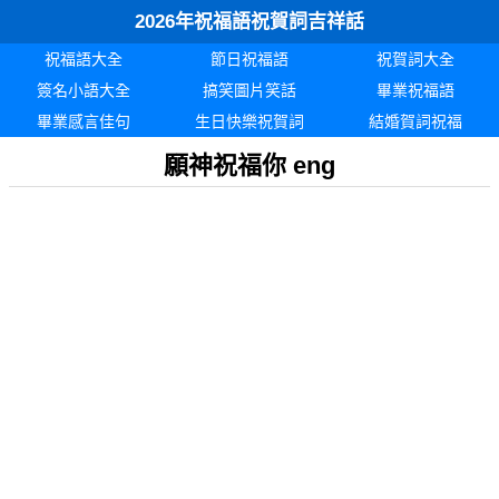
2026年祝福語祝賀詞吉祥話
祝福語大全
節日祝福語
祝賀詞大全
簽名小語大全
搞笑圖片笑話
畢業祝福語
畢業感言佳句
生日快樂祝賀詞
結婚賀詞祝福
願神祝福你 eng