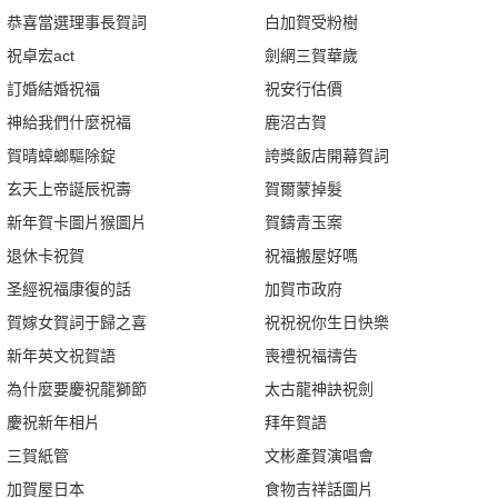
恭喜當選理事長賀詞
白加賀受粉樹
祝卓宏act
劍網三賀華歲
訂婚結婚祝福
祝安行估價
神給我們什麼祝福
鹿沼古賀
賀晴蟑螂驅除錠
誇獎飯店開幕賀詞
玄天上帝誕辰祝壽
賀爾蒙掉髮
新年賀卡圖片猴圖片
賀鑄青玉案
退休卡祝賀
祝福搬屋好嗎
圣經祝福康復的話
加賀市政府
賀嫁女賀詞于歸之喜
祝祝祝你生日快樂
新年英文祝賀語
喪禮祝福禱告
為什麼要慶祝龍獅節
太古龍神訣祝劍
慶祝新年相片
拜年賀語
三賀紙管
文彬產賀演唱會
加賀屋日本
食物吉祥話圖片