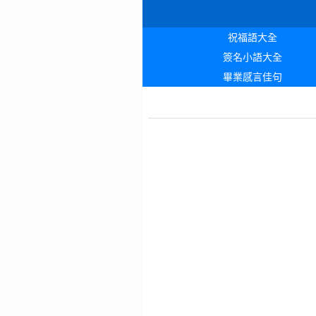
祝福語大全
簽名小語大全
畢業感言佳句