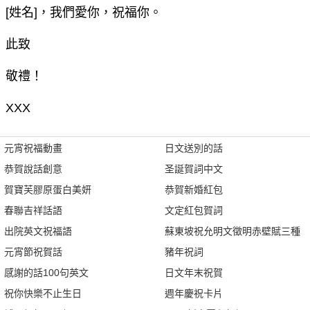
[姓名]，我們愛你，祝福你。
此致
敬禮！
XXX
元宵祝福動畫
日文送別的話
恭賀說話創意
圣誕賀詞中文
賀寶芙膠原蛋白美妍
恭賀新婚紅包
春聯吉祥話語
文定紅包賀詞
出院英文祝福語
蘇東坡祝允明文徵明赤壁賦三種
元宵節祝賀話
豬年祝詞
感謝的話100句英文
日文年末祝賀
祝你快樂不止生日
週年慶祝卡片