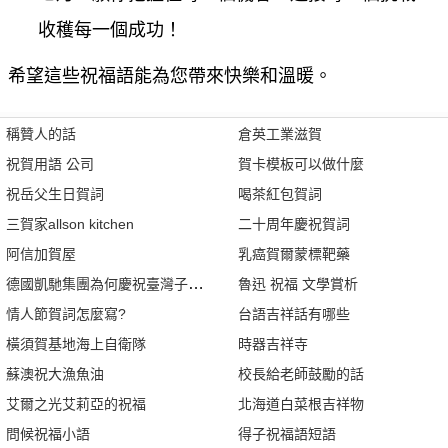
收穫每一個成功！
希望這些祝福語能為您帶來快樂和溫暖。
稱贊人的話
倉英工業滋賀
祝賀用語 公司
賀卡模板可以做什麼
祝岳父生日賀詞
喝茶紅包賀詞
三賀家allson kitchen
二十周年慶祝賀詞
阿信加賀屋
乳癌賀爾蒙標靶藥
德國凱馳集團為何慶祝臺灣子公司成立25週年
魯迅 祝福 文學賞析
情人節賀詞怎麼寫?
台語吉祥話有哪些
橫須賀基地海上自衛隊
時器吉祥寺
蘇澳祝大漁魚油
校長給老師鼓勵的話
艾爾之光艾莉亞的祝福
北海道白菜根吉祥物
問候祝福小語
得子祝福語短語