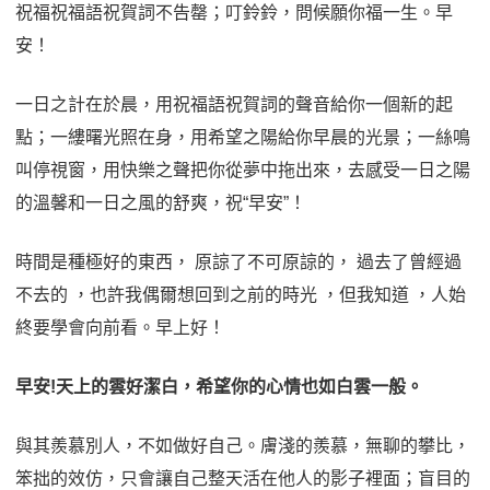
祝福祝福語祝賀詞不告罄；叮鈴鈴，問候願你福一生。早
安！
一日之計在於晨，用祝福語祝賀詞的聲音給你一個新的起
點；一縷曙光照在身，用希望之陽給你早晨的光景；一絲鳴
叫停視窗，用快樂之聲把你從夢中拖出來，去感受一日之陽
的溫馨和一日之風的舒爽，祝“早安”！
時間是種極好的東西， 原諒了不可原諒的， 過去了曾經過
不去的 ，也許我偶爾想回到之前的時光 ，但我知道 ，人始
終要學會向前看。早上好！
早安!天上的雲好潔白，希望你的心情也如白雲一般。
與其羨慕別人，不如做好自己。膚淺的羨慕，無聊的攀比，
笨拙的效仿，只會讓自己整天活在他人的影子裡面；盲目的