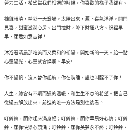
努力生活，希望當我們相遇的時候，你喜歡的樣子我都有。
雄雞報曉，精彩一天登場。太陽出來，灑下喜氣洋洋。開門
見喜，甜蜜滋潤心房。出門撞財，降下財運八方。祝福早
早，願君如意吉祥！
沐浴著清晨那唯美而又柔和的朝陽，開始新的一天。給一點
心靈陽光，心靈就會燦爛。早安!
你不揚帆，沒人替你起航，你在裝睡，誰也叫醒不了你！
人生，總會有不期而遇的溫暖，和生生不息的希望。把自己
從過去解放出來，前進的唯一方法是別往後看。
叮鈴鈴，願你起床滿身輕；叮鈴鈴，願你早晨好心情；叮鈴
鈴，願你快樂心頭涌；叮鈴鈴，願你美夢永不終；叮鈴鈴，