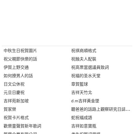
中秋生日祝賀圖片
祝祺商順格式
祝父親節快樂的話
祝融夫人配裝
伊賀上野交通
祝高票當選議員致詞
如何撩男人的話
祝福的圣水天堂
日文公休祝
章賀籃球
元旦日慶祝
吉祥天竹北
吉祥苑新加坡
d.m吉祥黃金墜
賀家榮
聽爸爸的話路上觀察研究日誌下載
祝賀卡片格式
蛇祝福成語
歡樂童聲賀新年歌詞
吉祥如意寶瓶