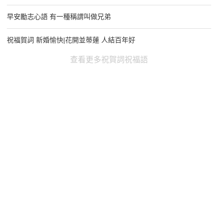
早安勵志心語 有一種稱謂叫做兄弟
祝福賀詞 新婚愉快|花開並蒂蓮 人結百年好
查看更多祝賀詞祝福語