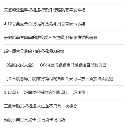
天氣轉涼溫馨祝福語祝賀詞 保暖防寒平安幸福
4.12誓要愛告白祝福語祝賀詞 用誓言表示承諾
暑假給學生同學的離校感言 祝童靴們有個快樂的暑假
端午節當日最給力的祝福語送給你
【傷感說說大全】：QQ傷感的說說也只是說給自己聽而已
【今日感恩節】感謝祝福話語推薦 今天可以放下負擔溫柔度過
3.17周五上班問候祝福微信推薦 周五上班加油！
正能量勵志祝福語 人生並不只有一次機會
動感音樂生日賀卡 生日賀卡祝福語