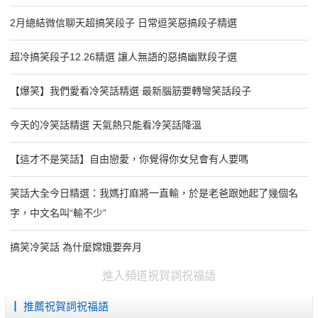
2月總結微信聊天超搞笑段子 日常逗笑惡搞段子精選
超冷搞笑段子12.26精選 讓人無語的惡搞幽默段子選
【爆笑】我們愛看冷笑話精選 最新腦筋要轉彎笑話段子
今天的冷笑話精選 天氣熱只能看冷笑話降溫
【這才不是笑話】自由戀愛，你覺得你女兒會有人要嗎
笑話大全今日精選：我媽打麻將一直輸，於是老爸跟她起了幾個名
字，中文名叫“輸不少”
搞笑冷笑話 為什麼嫦娥要奔月
進入頻道祝賀詞祝福語
┃ 推薦祝賀詞祝福語