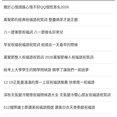
關於心情煩躁心情不好QQ個性簽名2026
萬聖節的經典祝福語祝賀詞 整蠱搞笑才是正題
八一建軍節祝福詞 八一節做名好男兒
早安祝福祝福語祝賀詞 給彼此一天最早的問候
萬聖節整人祝福語祝賀詞 2026萬聖節嚇人祝福語祝賀詞
給考上大學學生的開學問候語 開學了讓我們一起追夢
12.19正能量滿滿的周一上班祝福語推薦 快樂周一祝福語
深秋天氣變冷關懷祝福問候語大全 天氣變冷關心朋友祝福語祝賀詞
512國際護士節讚美祝福語精選 讚美白衣天使奉獻祝福語