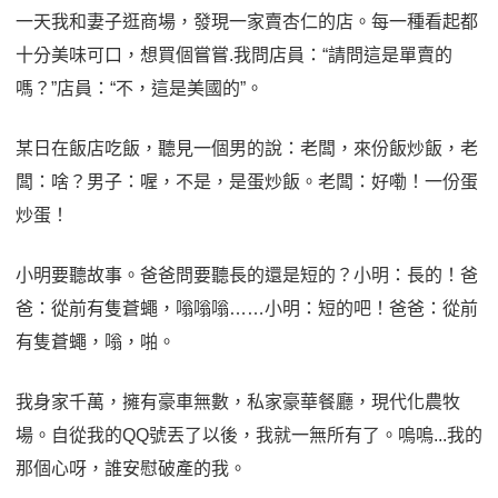
一天我和妻子逛商場，發現一家賣杏仁的店。每一種看起都
十分美味可口，想買個嘗嘗.我問店員：“請問這是單賣的
嗎？”店員：“不，這是美國的”。
某日在飯店吃飯，聽見一個男的說：老闆，來份飯炒飯，老
闆：啥？男子：喔，不是，是蛋炒飯。老闆：好嘞！一份蛋
炒蛋！
小明要聽故事。爸爸問要聽長的還是短的？小明：長的！爸
爸：從前有隻蒼蠅，嗡嗡嗡……小明：短的吧！爸爸：從前
有隻蒼蠅，嗡，啪。
我身家千萬，擁有豪車無數，私家豪華餐廳，現代化農牧
場。自從我的QQ號丟了以後，我就一無所有了。嗚嗚...我的
那個心呀，誰安慰破產的我。