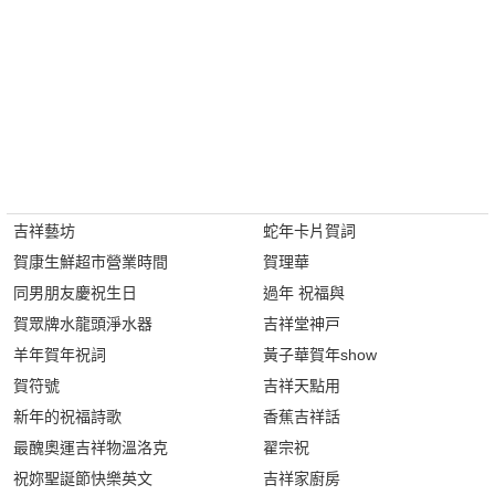
吉祥藝坊
蛇年卡片賀詞
賀康生鮮超市營業時間
賀理華
同男朋友慶祝生日
過年 祝福與
賀眾牌水龍頭淨水器
吉祥堂神戸
羊年賀年祝詞
黃子華賀年show
賀符號
吉祥天點用
新年的祝福詩歌
香蕉吉祥話
最醜奧運吉祥物溫洛克
翟宗祝
祝妳聖誕節快樂英文
吉祥家廚房