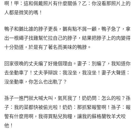
啊！甲：這和佩戴照片有什麼關係？乙：你沒看那照片上的
人都是微笑的嗎！
鴨子和鵝比誰的脖子更長，鵝有點不屑一顧，鴨子急了，拿
出一根繩子找雞幫忙拉自己的脖子，結果把脖子上的肉變得
十分勁道，於是有了著名而美味的鴨脖。
回家很晚的丈夫編了好幾個理由。妻子：別編了，我知道你
去坐動車了！丈夫爭辯說：我沒坐，我沒坐！妻子大聲道：
沒坐動車，你怎么也出軌了？
孫子一進門就大喊大叫，氣死我了！奶奶問：怎么的啦？孫
子：我的菜都快被偷光啦！奶奶：那抓緊報警啊！孫子：報
警有什麼用啊，我得買點兒狗糧，讓我的蘇格蘭牧羊犬咬
他！